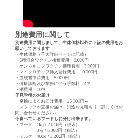
別途費用に関して
別途費用に関しまして、生体価格以外に下記の費用をお
願いしております
・生体価格（子犬詳細ページに記載）
・6種混合ワクチン接種費用 8,000円
・ケンネルコフワクチン接種費用 3,000円
・マイクロチップ挿入登録費用 10,000円
・血統書申請費用 5,000円
・健康診断及び業務に伴う手数料 4％
・消費税 10％
子見学後のお届け
・空輸によるお届け費用 15,000円～
・スタッフが直接お届け 別途お見積もり（詳しくはお
問い合わせください）
今食べているフードもお分け出来ます。
・フード 1kg / 2,046円（税込）
3㎏ / 5,302円（税込）
・ミルク 400g / 3,201円（税込）