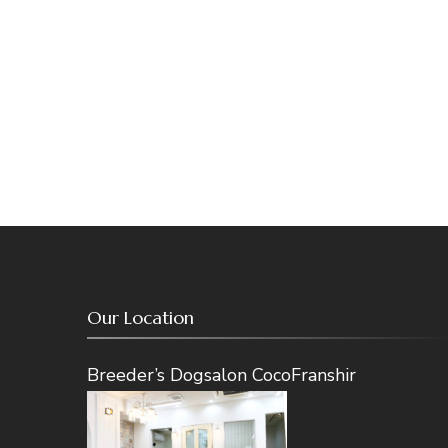
ョ
ン
Our Location
Breeder’s Dogsalon CocoFranshir