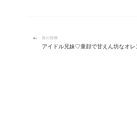
投
前の投稿
アイドル兄妹♡童顔で甘えん坊なオレン
稿
ナ
ビ
ゲ
ー
シ