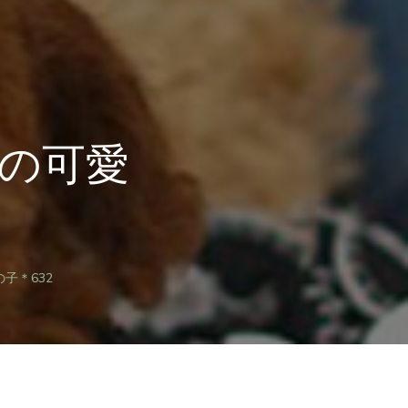
の可愛
子＊632