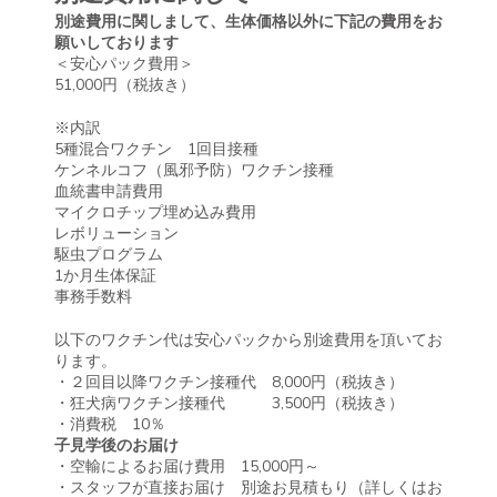
別途費用に関しまして、生体価格以外に下記の費用をお
願いしております
＜安心パック費用＞
51,000円（税抜き）
※内訳
5種混合ワクチン 1回目接種
ケンネルコフ（風邪予防）ワクチン接種
血統書申請費用
マイクロチップ埋め込み費用
レボリューション
駆虫プログラム
1か月生体保証
事務手数料
以下のワクチン代は安心パックから別途費用を頂いてお
ります。
・２回目以降ワクチン接種代 8,000円（税抜き）
・狂犬病ワクチン接種代 3,500円（税抜き）
・消費税 10％
子見学後のお届け
・空輸によるお届け費用 15,000円～
・スタッフが直接お届け 別途お見積もり（詳しくはお