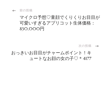
投
前の投稿
マイクロ予想♡童顔でくりくりお目目が
稿
可愛いすぎるアプリコット生体価格：
830,000円
ナ
次の投稿
ビ
おっきいお目目がチャームポイント！キ
ュートなお顔の女の子♡＊4177
ゲ
ー
シ
ョ