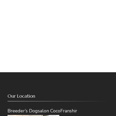
ン
Our Location
Breeder’s Dogsalon CocoFranshir